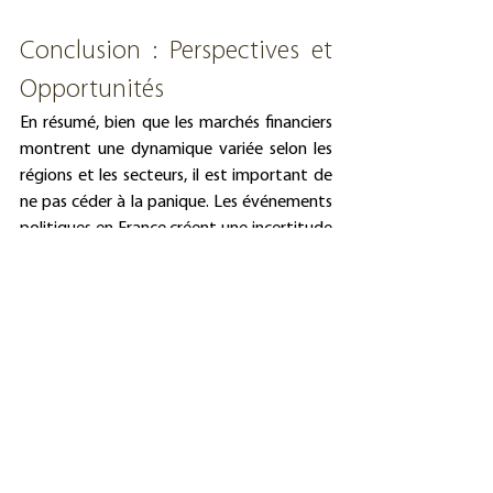
Conclusion : Perspectives et 
Opportunités
En résumé, bien que les marchés financiers 
montrent une dynamique variée selon les 
régions et les secteurs, il est important de 
ne pas céder à la panique. Les événements 
politiques en France créent une incertitude 
temporaire, mais les fondamentaux 
économiques restent solides. Les valeurs 
technologiques américaines, quant à elles, 
continuent de prospérer, offrant des 
opportunités de croissance.
Les investisseurs doivent rester vigilants et 
adapter leurs stratégies en fonction des 
évolutions économiques et politiques 
mondiales. Avec une gestion de 