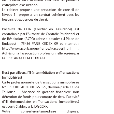
de travailler exclusivement avec une ou plusieurs
entreprises d’assurance.
Le cabinet propose une prestation de conseil de
Niveau 1 : proposer un contrat cohérent avec les
besoins et exigences du client.
L’activité de COA (Courtier en Assurance) est
contrôlable par l’Autorité de Contrôle Prudentiel et
de Résolution (ACPR) adresse courrier : 4 Place de
Budapest - 75436 PARIS CEDEX 09 et internet :
http://www.acpr.banque-france.fr/accueil.html
.
Adhésion à l'association professionnelle agréée par
l'ACPR : ANACOFI-COURTAGE.
Il est par ailleurs, ITI (Intermédiation en Transactions
Immobilières)
Carte professionnelle de transactions immobilières
N° CPI
3101 2018 000 025 125
, délivrée par la CCI de
Toulouse – Absence de garantie financière, non
détention de fonds pour compte de tiers. L'activité
d'ITI (Intermédiaire en Transactions Immobilières)
est contrôlable par la DGCCRF.
Votre conseiller/intermédiaire dispose,