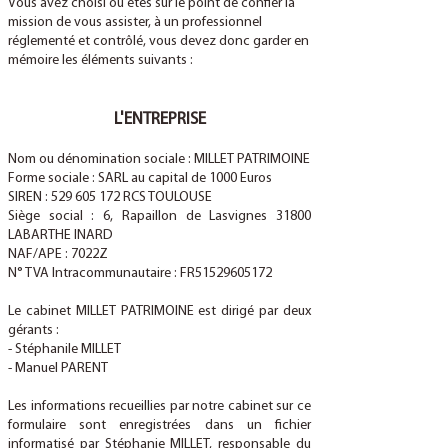
Vous avez choisi ou êtes sur le point de confier la
mission de vous assister, à un professionnel
réglementé et contrôlé, vous devez donc garder en
mémoire les éléments suivants :
L'ENTREPRISE
Nom ou dénomination sociale : MILLET PATRIMOINE
Forme sociale : SARL au capital de 1000 Euros
SIREN :
529 605 172
RCS TOULOUSE
Siège social : 6, Rapaillon de Lasvignes 31800
LABARTHE INARD
NAF/APE : 7022Z
N° TVA Intracommunautaire : FR51529605172
Le cabinet MILLET PATRIMOINE est dirigé par deux
gérants :
- Stéphanile MILLET
- Manuel PARENT
Les informations recueillies par notre cabinet sur ce
formulaire sont enregistrées dans un fichier
informatisé par Stéphanie MILLET, responsable du