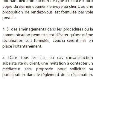
donnant lieu à une action de type « relance » ou «
copie du dernier courrier » envoyé au client, ou une
proposition de rendez-vous est formulée par voie
postale.
4. Si des aménagements dans les procédures ou la
communication permettaient d’éviter qu’une même
réclamation soit formulée, ceux-ci seront mis en
place instantanément.
5. Dans tous les cas, en cas d’insatisfaction
subsistante du client, une invitation à contacter un
médiateur sera proposée pour solliciter sa
participation dans le règlement de la réclamation.
Vous trouverez ci-dessous leurs coordonnés.
SAISIR UN MÉDIATEUR
Médiateur compétent litiges avec une entreprise :
Adresse du Médiateur de l’association
professionnelle :
Médiateur de ANACOFI-CIF - 92 rue d'Amsterdam
75009 PARIS