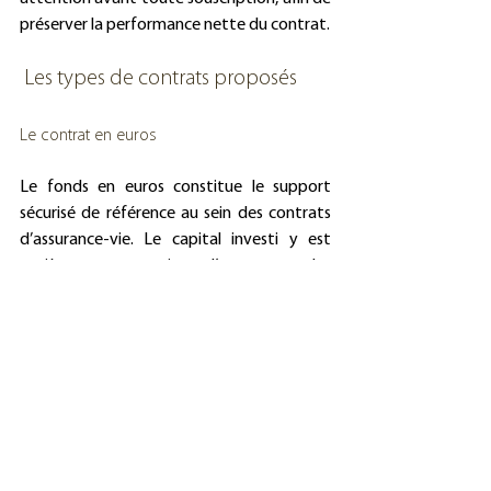
préserver la performance nette du contrat.
 Les types de contrats proposés
Le contrat en euros
Le fonds en euros constitue le support 
sécurisé de référence au sein des contrats 
d’assurance-vie. Le capital investi y est 
entièrement garanti par l’assureur, et les 
intérêts générés chaque année sont 
définitivement acquis, quel que soit 
l’évolution des marchés. Cette garantie en 
capital en fait une solution privilégiée pour 
les épargnants prudents à la recherche 
d’une croissance régulière et sans risque.
Cependant, les rendements des fonds en 
euros restent limités, en particulier dans un 