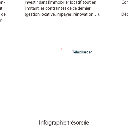
on-
investir dans l’immobilier locatif tout en
Com
ut
limitant les contraintes de ce dernier
t de
(gestion locative, impayés, rénovation…).
Déc
r,
Télécharger
Infographie trésorerie