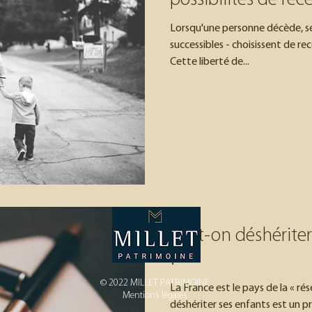
possibilités de rec
Lorsqu'une personne décède, ses
successibles - choisissent de r
Cette liberté de...
Peut-on déshériter
?
© 2022 MILLET PATRIMOINE
La France est le pays de la « rése
Mentions légales
déshériter ses enfants est un p