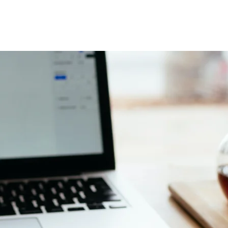
ACCUEIL
LE CABINET
EXPERTISES
PA