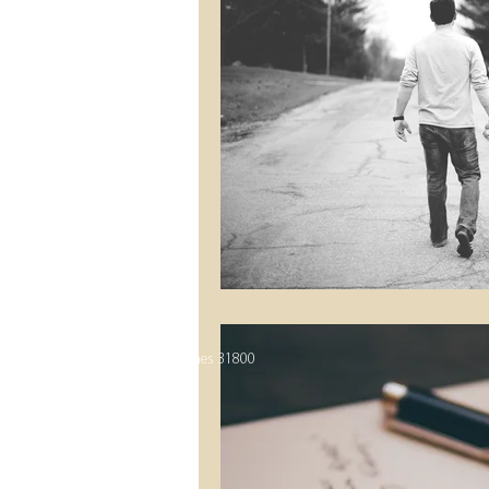
6, Rapaillon de Lasvignes 31800
LABARTHE INARD