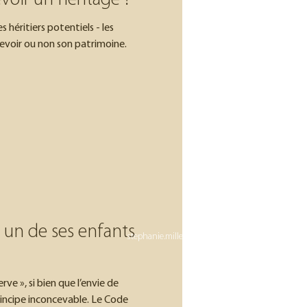
evoir un héritage ?
 héritiers potentiels - les
ecevoir ou non son patrimoine.
06 83 56 94 34 –
 un de ses enfants
stephanie.millet@lafinancieredorion.fr
rve », si bien que l’envie de
rincipe inconcevable. Le Code