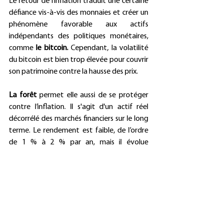
Le retour de l’inflation traduit une certaine 
défiance vis-à-vis des monnaies et créer un 
phénomène favorable aux actifs 
indépendants des politiques monétaires, 
comme 
le bitcoin. 
Cependant, la volatilité 
du bitcoin est bien trop élevée pour couvrir 
son patrimoine contre la hausse des prix.  
La forêt 
permet elle aussi de se protéger 
contre l’inflation. Il s'agit d'un actif réel 
décorrélé des marchés financiers sur le long 
terme. Le rendement est faible, de l’ordre 
de 1 % à 2 % par an, mais il évolue 
parallèlement à l’inflation. L’investissement 
forestier est accessible grâce à un 
placement collectif, le groupement foncier 
forestier (GFF).  
Un seul actif peut résister à une 